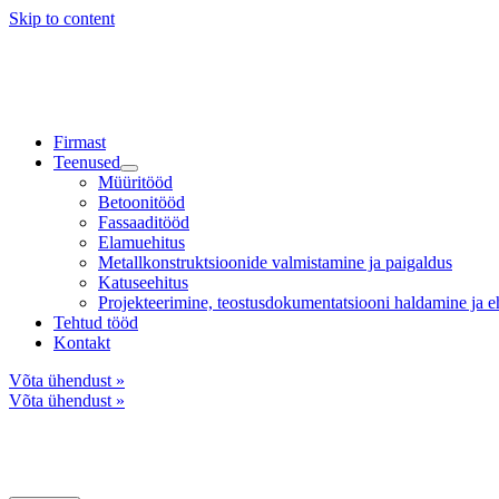
Skip to content
Firmast
Teenused
Müüritööd
Betoonitööd
Fassaaditööd
Elamuehitus
Metallkonstruktsioonide valmistamine ja paigaldus
Katuseehitus
Projekteerimine, teostusdokumentatsiooni haldamine ja eh
Tehtud tööd
Kontakt
Võta ühendust »
Võta ühendust »