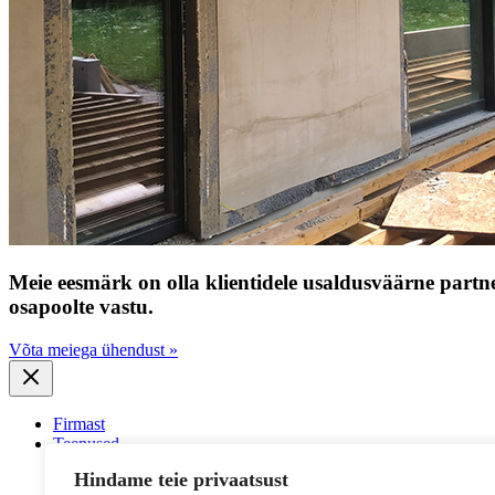
Meie eesmärk on olla klientidele usaldusväärne partner
osapoolte vastu.
Võta meiega ühendust »
Firmast
Teenused
Müüritööd
Hindame teie privaatsust
Betoonitööd